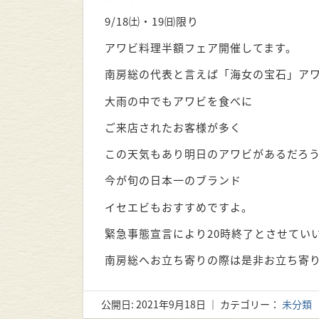
9/18㈯・19㈰限り
アワビ料理半額フェア開催してます。
南房総の代表と言えば「海女の宝石」ア
大雨の中でもアワビを食べに
ご来店されたお客様が多く
この天気もあり明日のアワビがあるだろ
今が旬の日本一のブランド
イセエビもおすすめですよ。
緊急事態宣言により20時終了とさせてい
南房総へお立ち寄りの際は是非お立ち寄
公開日:
2021年9月18日
｜ カテゴリー：
未分類