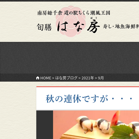
HOME
>
はな房ブログ
>
2021年
>
9月
秋の連休ですが・・・