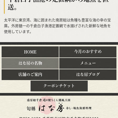
送。
太平洋に東京湾、海に囲まれた南房総は魚種も豊富な海の幸の宝
庫。外房髄一の千倉白子漁港定置網で水揚げされた新鮮な地魚を
使用しています。
今月のおすすめ
HOME
はな房の名物
メニュー
店舗のご案内
はな房ブログ
クーポンチケット