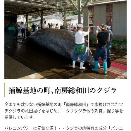
捕鯨基地の町､南房総和田のクジラ
全国でも数少ない捕鯨基地の町「南房総和田」で水揚げされたツ
チクジラの竜田揚げをはじめ、ニタリクジラ他の刺身、握り等を
提供しています。
バレニンパワーは元気な源！・・クジラの肉特有の成分「バレニ