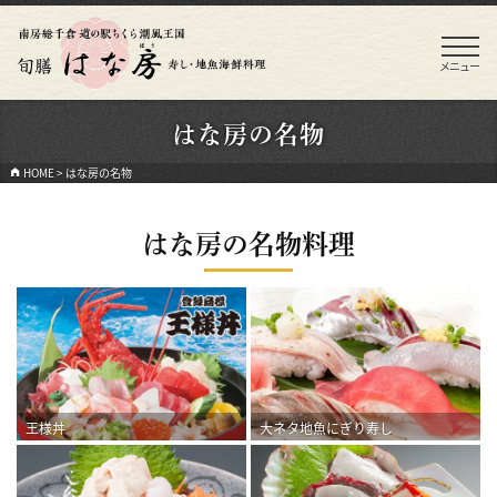
メニュー
はな房の名物
HOME
>
はな房の名物
はな房の名物料理
王様丼
大ネタ地魚にぎり寿し