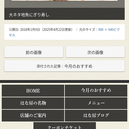
大ネタ地魚にぎり寿し
公開日:
2018年1月9日
（
2025年4月22日
更新）
｜ 元のサイズ：
960 × 640ピク
セル
前の画像
次の画像
今月のおすすめ
添付された記事：
今月のおすすめ
HOME
はな房の名物
メニュー
店舗のご案内
はな房ブログ
クーポンチケット