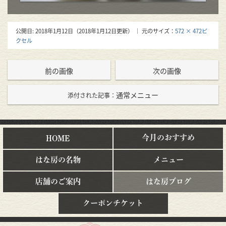
公開日:
2018年1月12日
（
2018年1月12日
更新）
｜ 元のサイズ：
572 × 472ピ
クセル
前の画像
次の画像
通常メニュー
添付された記事：
今月のおすすめ
HOME
はな房の名物
メニュー
店舗のご案内
はな房ブログ
クーポンチケット