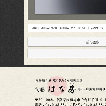
公開日:
2018年1月29日
（
2018年1月29日
更新）
｜ 元のサイズ
前の画像
〒
295-0025
千葉県
南房総市
千倉町千田105
電話：
0470-43-8871
/
FAX：
0470-43-887