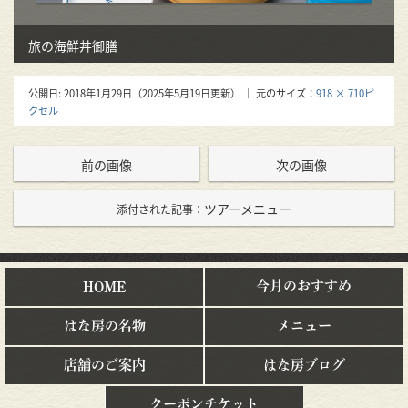
旅の海鮮丼御膳
公開日:
2018年1月29日
（
2025年5月19日
更新）
｜ 元のサイズ：
918 × 710ピ
クセル
前の画像
次の画像
ツアーメニュー
添付された記事：
今月のおすすめ
HOME
はな房の名物
メニュー
店舗のご案内
はな房ブログ
クーポンチケット