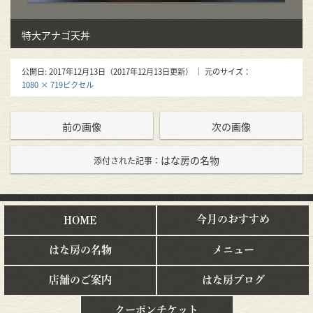
特大アナゴ天丼
公開日:
2017年12月13日
（
2017年12月13日
更新）
｜ 元のサイズ：
1080 × 719ピクセル
前の画像
次の画像
はな房の名物
添付された記事：
今月のおすすめ
HOME
はな房の名物
メニュー
店舗のご案内
はな房ブログ
クーポンチケット