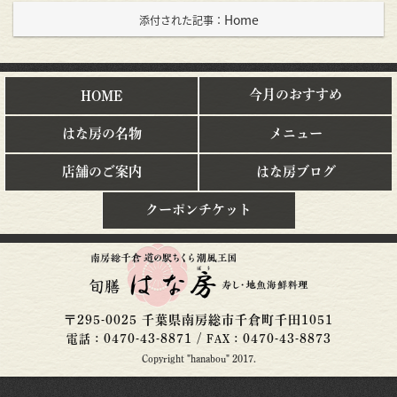
Home
添付された記事：
今月のおすすめ
HOME
はな房の名物
メニュー
店舗のご案内
はな房ブログ
クーポンチケット
〒
295-0025
千葉県
南房総市
千倉町千田1051
0470-43-8871
/
0470-43-8873
電話：
FAX：
Copyright "hanabou" 2017.