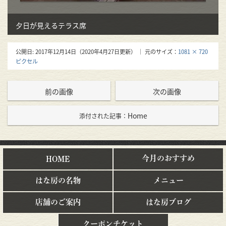
夕日が見えるテラス席
公開日:
2017年12月14日
（
2020年4月27日
更新）
｜ 元のサイズ：
1081 × 720
ピクセル
前の画像
次の画像
Home
添付された記事：
今月のおすすめ
HOME
はな房の名物
メニュー
店舗のご案内
はな房ブログ
クーポンチケット